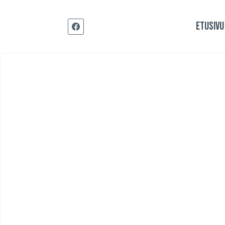
Siirry
sisältöön
ETUSIVU