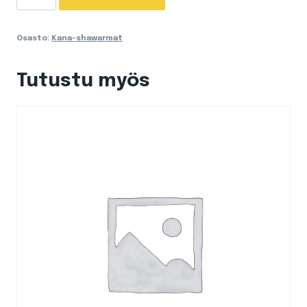
shawarma
maalaisranskalaisilla
Osasto:
Kana-shawarmat
määrä
Tutustu myös